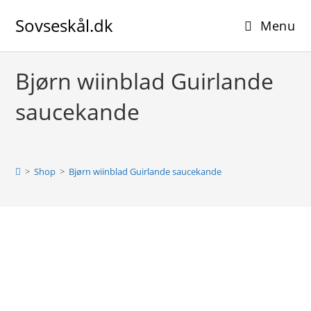
Skip
Sovseskål.dk
to
Menu
content
Bjørn wiinblad Guirlande
saucekande
>
Shop
>
Bjørn wiinblad Guirlande saucekande