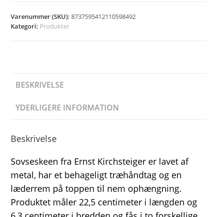
Varenummer (SKU):
8737595412110598492
Kategori:
Produkter
BESKRIVELSE
YDERLIGERE INFORMATION
Beskrivelse
Sovseskeen fra Ernst Kirchsteiger er lavet af
metal, har et behageligt træhåndtag og en
læderrem på toppen til nem ophængning.
Produktet måler 22,5 centimeter i længden og
6,3 centimeter i bredden og fås i to forskellige