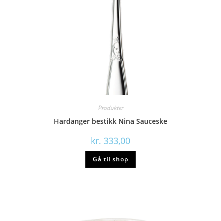
Produkter
Hardanger bestikk Nina Sauceske
kr.
333,00
Gå til shop